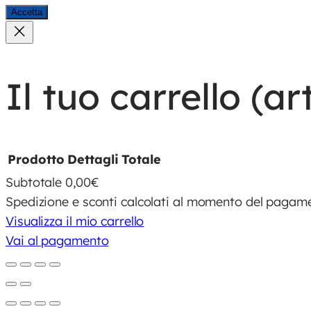
Accetta
Il tuo carrello
(art
Prodotto
Dettagli
Totale
Subtotale
0,00€
Spedizione e sconti calcolati al momento del pagam
Prodotti
Visualizza il mio carrello
Vai al pagamento
nel
carrello