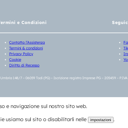
Termini e Condizioni
Seguic
Contatta l’Assistenza
Fa
Termini & condizioni
Ti
Privacy Policy
In
Cookie
Yo
Diritto di Recesso
a Umbria 148/7 – 06059 Todi (PG) – Iscrizione registro Imprese PG – 205459 – P.IV
uso e navigazione sul nostro sito web.
e usiamo sul sito o disabilitarli nelle
.
impostazioni