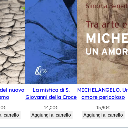
e del nuovo
La mistica di S.
MICHELANGELO. U
ismo
Giovanni della Croce
amore pericoloso
00
€
14,00
€
15,90
€
l carrello
Aggiungi al carrello
Aggiungi al carrello