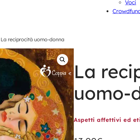
Voci
Crowdfun
 La reciprocità uomo-donna
La reci
uomo-
Aspetti affettivi ed et