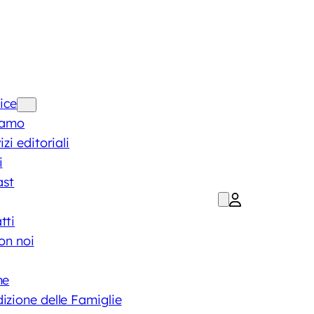
ice
iamo
izi editoriali
i
ast
tti
on noi
ne
izione delle Famiglie