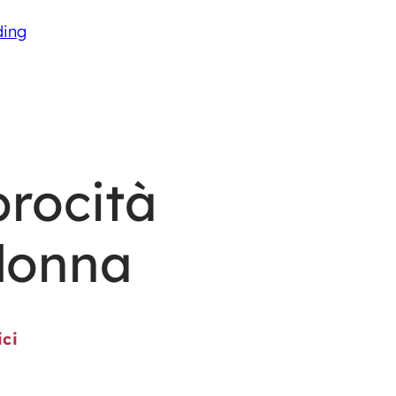
ding
procità
donna
ici