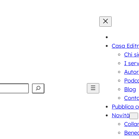
Casa Editr
Chi s
I serv
Autor
Podc
Blog
Conta
Pubblica c
Novità
Colla
Bened