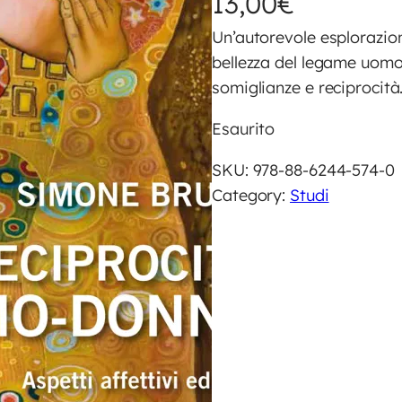
13,00
€
Un’autorevole esplorazion
bellezza del legame uomo
somiglianze e reciprocità
Esaurito
SKU:
978-88-6244-574-0
Category:
Studi