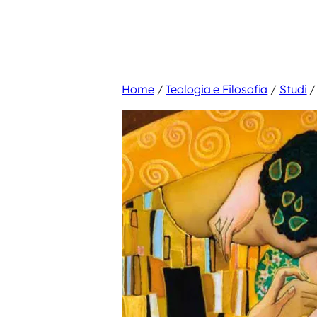
Home
/
Teologia e Filosofia
/
Studi
/