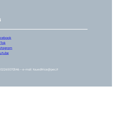
i
cebook
kTok
stagram
utube
A 02265070546 – e-mail: taueditrice@pec.it