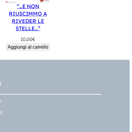
“…E NON
RIUSCIMMO A
RIVEDER LE
STELLE…”
10,00
€
Aggiungi al carrello
i
k
am