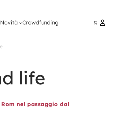
i
Novità
Crowdfunding
fe
d life
e Rom nel passaggio dal