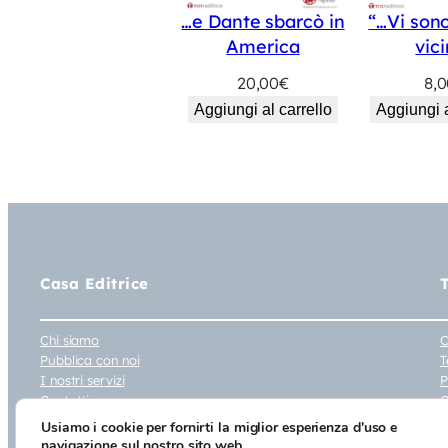
…e Dante sbarcò in
“…Vi son
America
vic
20,00
€
8,
Aggiungi al carrello
Aggiungi a
Casa Editrice
Chi siamo
C
Pubblica con noi
T
I nostri servizi
P
Contatti
C
D
Usiamo i cookie per fornirti la miglior esperienza d'uso e
navigazione sul nostro sito web.