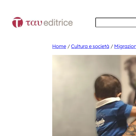
Vai
al
Cerca
contenuto
Home
/
Cultura e società
/
Migrazion