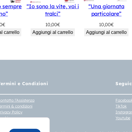
o sempre
“Io sono la vite, voi i
“Una giornata
ino”
tralci”
particolare”
00
€
10,00
€
10,00
€
l carrello
Aggiungi al carrello
Aggiungi al carrello
Termini e Condizioni
Seguic
ontatta l’Assistenza
Faceboo
ermini & condizioni
TikTok
rivacy Policy
Instagr
ookie
Youtube
iritto di Recesso