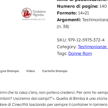
i
Numero di pagine:
140
f
Formato:
14×21
e
Argomenti:
Testimonianze
q
(n. 38)
u
a
SKU:
979-12-5975-372-4
n
Category:
Testimonianze 
t
Tags:
Donne Rom
i
t
egna Stampa
Video
Cartella Stampa
à
i che la casa c’era, non potevo crederci. Per anni ho semp
ambini? Usciremo dai campi?”». Quella di Bimba è una storia a 
lare di Cinecittà lasciando per sempre il container in lamie