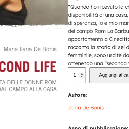
“Quando ho ricevuto la 
disponibilità di una casa
di speranza, io e mio mar
del campo Rom La Barbut
appartamento a Cinecitt
racconta la storia di sei 
femminile, sono uscite da
ottenendo una “seconda vi
A
Aggiungi al car
s
e
Autore:
c
o
Ilaria De Bonis
n
d
l
Anno di pubblicazione: