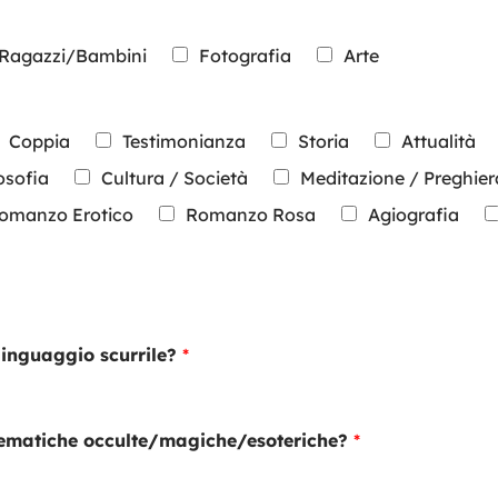
Ragazzi/Bambini
Fotografia
Arte
Coppia
Testimonianza
Storia
Attualità
osofia
Cultura / Società
Meditazione / Preghier
omanzo Erotico
Romanzo Rosa
Agiografia
 linguaggio scurrile?
*
e tematiche occulte/magiche/esoteriche?
*