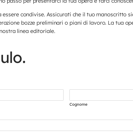
mo passo per presentarci la tua opera e farci conoscere
essere condivise. Assicurati che il tuo manoscritto sia
azione bozze preliminari o piani di lavoro. La tua o
 nostra linea editoriale.
ulo.
Cognome