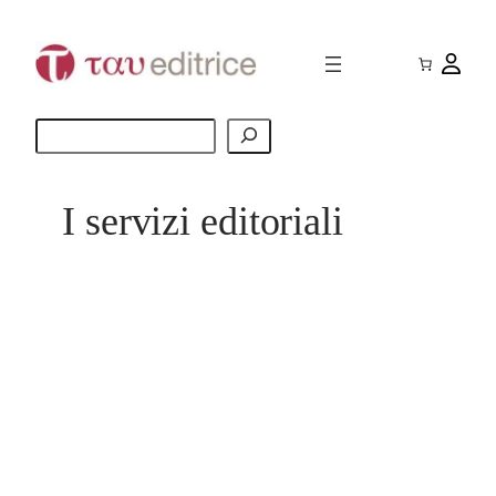
Vai
al
contenuto
Cerca
I servizi editoriali