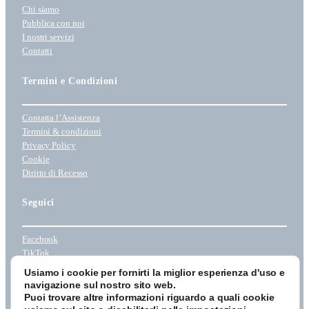
Chi siamo
Pubblica con noi
I nostri servizi
Contatti
Termini e Condizioni
Contatta l’Assistenza
Termini & condizioni
Privacy Policy
Cookie
Diritto di Recesso
Seguici
Facebook
TikTok
Instagram
Usiamo i cookie per fornirti la miglior esperienza d'uso e
Youtube
navigazione sul nostro sito web.
Puoi trovare altre informazioni riguardo a quali cookie
© 2026 Tau Editrice Srl Unipersonale – Via Umbria 148/7 – 06059 Todi (PG) –