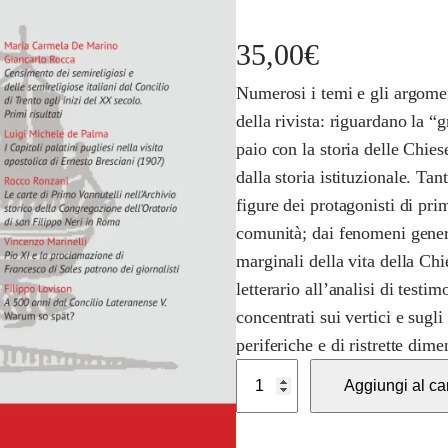
35,00
€
Numerosi i temi e gli argomen
della rivista: riguardano la “
paio con la storia delle Chies
dalla storia istituzionale. Tant
figure dei protagonisti di pri
comunità; dai fenomeni gener
marginali della vita della Chi
letterario all’analisi di testi
concentrati sui vertici e sugli 
periferiche e di ristrette dime
C
Aggiungi al car
h
i