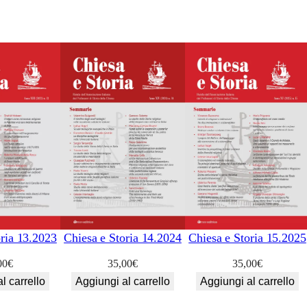
0
q
u
a
n
t
i
t
à
oria 13.2023
Chiesa e Storia 14.2024
Chiesa e Storia 15.2025
00
€
35,00
€
35,00
€
l carrello
Aggiungi al carrello
Aggiungi al carrello