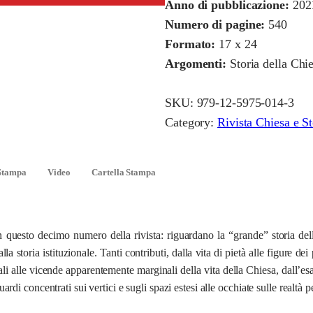
Anno di pubblicazione:
202
e
Numero di pagine:
540
s
Formato:
17 x 24
a
Argomenti:
Storia della Chie
e
S
SKU:
979-12-5975-014-3
t
Category:
Rivista Chiesa e St
o
r
i
Stampa
Video
Cartella Stampa
a
1
0
n questo decimo numero della rivista: riguardano la “grande” storia dell
.
lla storia istituzionale. Tanti contributi, dalla vita di pietà alle figure d
2
i alle vicende apparentemente marginali della vita della Chiesa, dall’esame
0
rdi concentrati sui vertici e sugli spazi estesi alle occhiate sulle realtà pe
2