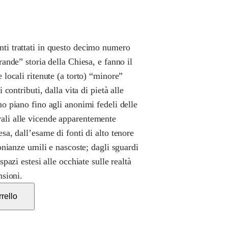
ti trattati in questo decimo numero
grande” storia della Chiesa, e fanno il
e locali ritenute (a torto) “minore”
i contributi, dalla vita di pietà alle
mo piano fino agli anonimi fedeli delle
ali alle vicende apparentemente
esa, dall’esame di fonti di alto tenore
monianze umili e nascoste; dagli sguardi
spazi estesi alle occhiate sulle realtà
nsioni.
rello