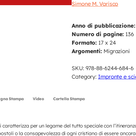
Simone M. Varisco
I
N
T
Anno di pubblicazione:
I
Numero di pagine:
136
q
Formato:
17 x 24
u
Argomenti:
Migrazioni
a
n
SKU:
978-88-6244-684-6
t
Category:
Impronte e sci
i
t
egna Stampa
Video
Cartella Stampa
à
 si caratterizza per un legame del tutto speciale con l’itineran
apostoli o la consapevolezza di ogni cristiano di essere anco