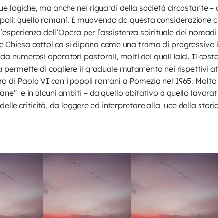
 sue logiche, ma anche nei riguardi della società circostante 
oli: quello romaní. È muovendo da questa considerazione che 
 l’esperienza dell’Opera per l’assistenza spirituale dei nomad
e Chiesa cattolica si dipana come una trama di progressivo 
da numerosi operatori pastorali, molti dei quali laici. Il cos
ia permette di cogliere il graduale mutamento nei rispettivi 
ro di Paolo VI con i popoli romaní a Pomezia nel 1965. Molto 
ane”, e in alcuni ambiti – da quello abitativo a quello lavorat
 criticità, da leggere ed interpretare alla luce della storia,