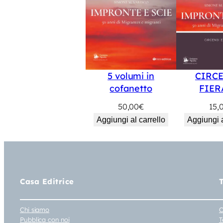
5 volumi in
CIRCE
cofanetto
FIER
50,00
€
15,
Aggiungi al carrello
Aggiungi a
Casa Editrice
Chi siamo
C
Pubblica con noi
T