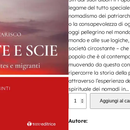
legame del tutto speciale c
nomadismo dei patriarchi,
o la consapevolezza di og
oggi pellegrino nel mondo.
mondo e alle sue logiche,
società circostante – ch
popolo che è al contempo 
muovendo da questa cons
ripercorre la storia della
attraverso l’esperienza de
spirituale dei nomadi in…
R
Aggiungi al car
O
M
Autore:
E
S