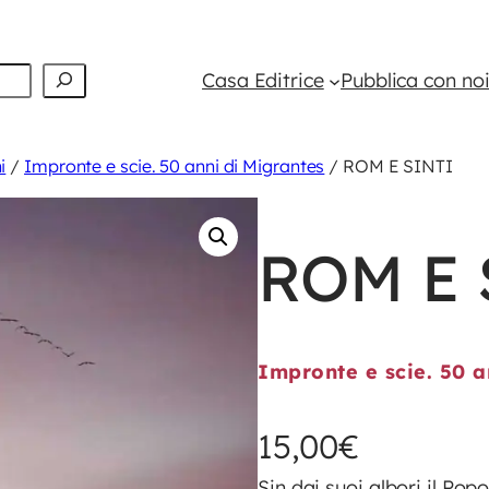
Casa Editrice
Pubblica con no
i
/
Impronte e scie. 50 anni di Migrantes
/ ROM E SINTI
ROM E 
Impronte e scie. 50 a
15,00
€
Sin dai suoi albori il Popo