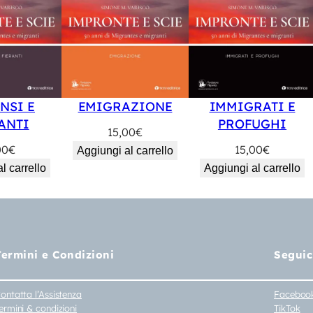
NSI E
EMIGRAZIONE
IMMIGRATI E
ANTI
PROFUGHI
15,00
€
00
€
15,00
€
Aggiungi al carrello
l carrello
Aggiungi al carrello
Termini e Condizioni
Seguic
ontatta l’Assistenza
Faceboo
ermini & condizioni
TikTok