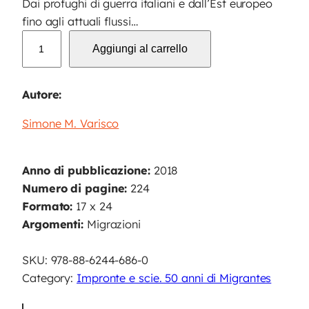
Dai profughi di guerra italiani e dall’Est europeo
fino agli attuali flussi…
I
Aggiungi al carrello
M
M
I
Autore:
G
Simone M. Varisco
R
A
T
Anno di pubblicazione:
2018
I
Numero di pagine:
224
E
Formato:
17 x 24
P
Argomenti:
Migrazioni
R
O
SKU:
978-88-6244-686-0
F
Category:
Impronte e scie. 50 anni di Migrantes
U
G