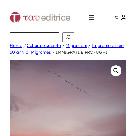
Vai
al
contenuto
Cerca
Home
/
Cultura e società
/
Migrazioni
/
Impronte e scie.
50 anni di Migrantes
/ IMMIGRATI E PROFUGHI