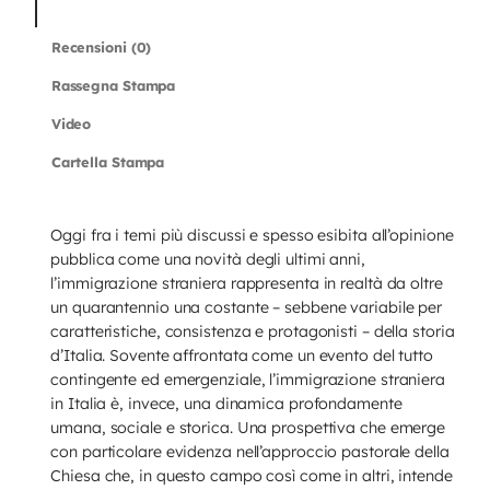
Descrizione
H
Recensioni (0)
I
q
Rassegna Stampa
u
Video
a
Cartella Stampa
n
t
i
Oggi fra i temi più discussi e spesso esibita all’opinione
t
pubblica come una novità degli ultimi anni,
à
l’immigrazione straniera rappresenta in realtà da oltre
un quarantennio una costante – sebbene variabile per
caratteristiche, consistenza e protagonisti – della storia
d’Italia. Sovente affrontata come un evento del tutto
contingente ed emergenziale, l’immigrazione straniera
in Italia è, invece, una dinamica profondamente
umana, sociale e storica. Una prospettiva che emerge
con particolare evidenza nell’approccio pastorale della
Chiesa che, in questo campo così come in altri, intende