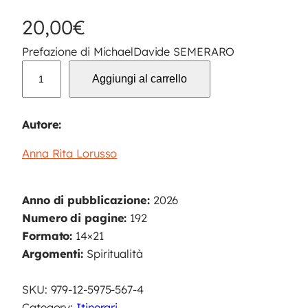
20,00
€
Prefazione di MichaelDavide SEMERARO
M
Aggiungi al carrello
e
t
t
Autore:
i
Anna Rita Lorusso
,
u
n
Anno di pubblicazione:
2026
a
Numero di pagine:
192
c
Formato:
14×21
e
Argomenti:
Spiritualità
n
a
SKU:
979-12-5975-567-4
a
Category:
Itinerari