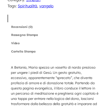
B
Tags:
Spiritualità
, 
vangelo
e
t
Descrizione
a
Recensioni (0)
n
i
Rassegna Stampa
a
Video
q
Cartella Stampa
u
a
n
A Betania, Maria spezza un vasetto di nardo prezioso
t
per ungere i piedi di Gesù. Un gesto gratuito,
i
eccessivo, apparentemente “sprecato”, che diventa
profezia di amore e di donazione totale. Partendo da
t
questa pagina evangelica, il libro conduce il lettore in
à
un percorso di meditazione e preghiera: ogni capitolo è
una tappa per entrare nella logica del dono, lasciarsi
trasformare dalla bellezza della gratuità e imparare ad