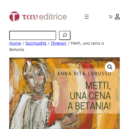
Vai
al
contenuto
Cerca
Home
/
Spiritualità
/
Itinerari
/ Metti, una cena a
Betania