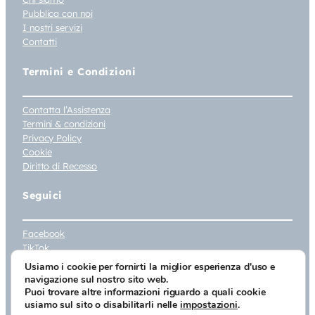
Pubblica con noi
I nostri servizi
Contatti
Termini e Condizioni
Contatta l’Assistenza
Termini & condizioni
Privacy Policy
Cookie
Diritto di Recesso
Seguici
Facebook
TikTok
Instagram
Usiamo i cookie per fornirti la miglior esperienza d'uso e
Youtube
navigazione sul nostro sito web.
Puoi trovare altre informazioni riguardo a quali cookie
© 2026 Tau Editrice Srl Unipersonale – Via Umbria 148/7 – 06059 Todi
usiamo sul sito o disabilitarli nelle
impostazioni
.
(PG) – Iscrizione registro Imprese PG – 205459 – P.IVA 02265070546 –