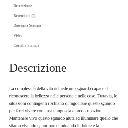
i
Descrizione
o
Recensioni (0)
q
Rassegna Stampa
u
a
Video
n
Cartella Stampa
t
i
t
Descrizione
à
La complessità della vita richiede uno sguardo capace di
riconoscere la bellezza nelle persone e nelle cose. Tuttavia, le
situazioni contingenti rischiano di fagocitare questo sguardo
per farci vivere con ansia, angoscia e preoccupazioni.
Mantenere vivo questo sguardo aiuta ad illuminare quello che
stiamo vivendo e, pur non eliminando il dolore e la