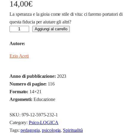
14,00
€
La speranza e la gioia come stile di vita: ci faremo portatori di
questa fiducia per aiutare gli altri?
L
Aggiungi al carrello
a
Autore:
p
e
Ezio Aceti
d
a
g
Anno di pubblicazione:
2023
o
Numero di pagine:
116
g
Formato:
14×21
i
Argomenti:
Educazione
a
d
SKU:
979-12-5975-232-1
i
Category:
Psico-LOGICA
D
Tags:
pedagogia
, 
psicologia
, 
Spiritualità