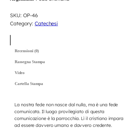
q
u
SKU:
OP-46
a
Category:
Catechesi
n
t
Descrizione
i
Recensioni (0)
t
à
Rassegna Stampa
Video
Cartella Stampa
La nostra fede non nasce dal nulla, ma è una fede
comunicata. Il luogo provilegiato di questa
comunicazione è la parrocchia. Lì il cristiano impara
ad essere davvero umano e davvero credente.