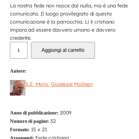
La nostra fede non nasce dal nulla, ma è una fede
comunicata. Il luogo provilegiato di questa
comunicazione è la parrocchia. Lì il cristiano
impara ad essere davvero umano e davvero
credente.
L
Aggiungi al carrello
a
p
a
Autore:
r
S.E. Mons. Giuseppe Molinari
r
o
c
c
2009
Anno di pubblicazione:
h
32
Numero di pagine:
i
15 x 21
Formato:
a
Fede cristiana
Argomenti: