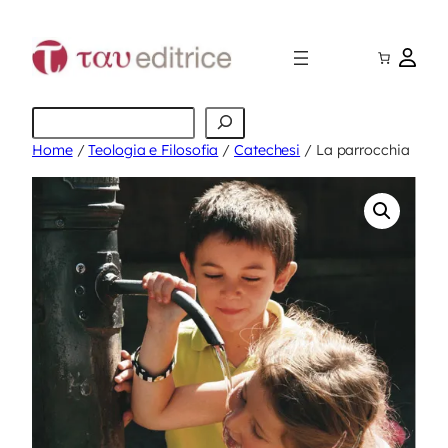
Vai
al
contenuto
Cerca
Home
/
Teologia e Filosofia
/
Catechesi
/ La parrocchia