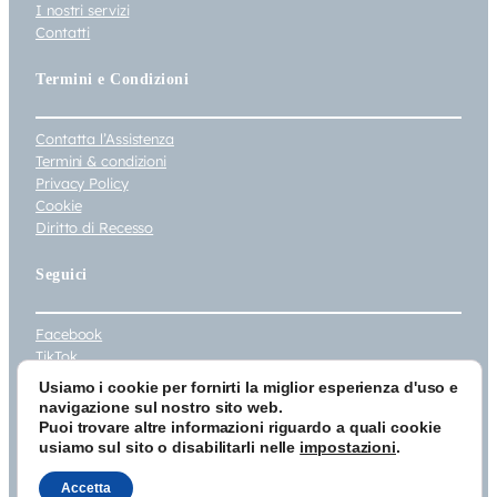
I nostri servizi
Contatti
Termini e Condizioni
Contatta l’Assistenza
Termini & condizioni
Privacy Policy
Cookie
Diritto di Recesso
Seguici
Facebook
TikTok
Instagram
Usiamo i cookie per fornirti la miglior esperienza d'uso e
Youtube
navigazione sul nostro sito web.
Puoi trovare altre informazioni riguardo a quali cookie
© 2026 Tau Editrice Srl Unipersonale – Via Umbria 148/7 – 06059 Todi
usiamo sul sito o disabilitarli nelle
impostazioni
.
(PG) – Iscrizione registro Imprese PG – 205459 – P.IVA 02265070546 –
e-mail: taueditrice@pec.it
Accetta