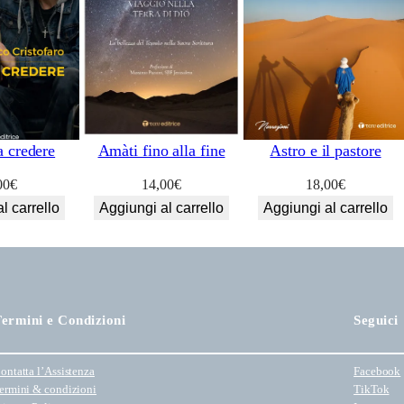
a credere
Astro e il pastore
Amàti fino alla fine
00
€
18,00
€
14,00
€
l carrello
Aggiungi al carrello
Aggiungi al carrello
ermini e Condizioni
Seguici
ontatta l’Assistenza
Facebook
ermini & condizioni
TikTok