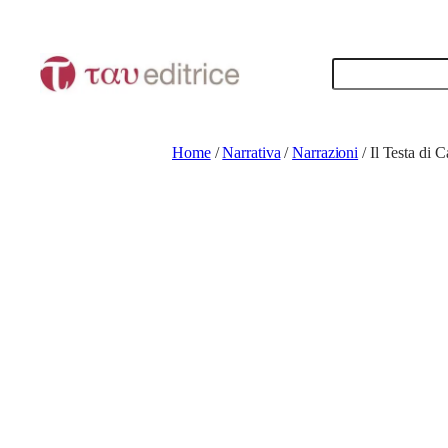
Vai
al
Cerca
contenuto
Home
/
Narrativa
/
Narrazioni
/ Il Testa di C