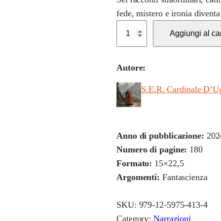
fede, mistero e ironia diventa
I
Aggiungi al car
l
T
Autore:
e
s
S.E.R. Cardinale D’U
t
a
d
Anno di pubblicazione:
202
i
Numero di pagine:
180
C
Formato:
15×22,5
a
Argomenti:
Fantascienza
t
t
SKU:
979-12-5975-413-4
o
Category:
Narrazioni
q