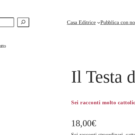
Casa Editrice
Pubblica con no
atto
Il Testa 
Sei racconti molto cattoli
18,00
€
Sei racconti straordinari, catt