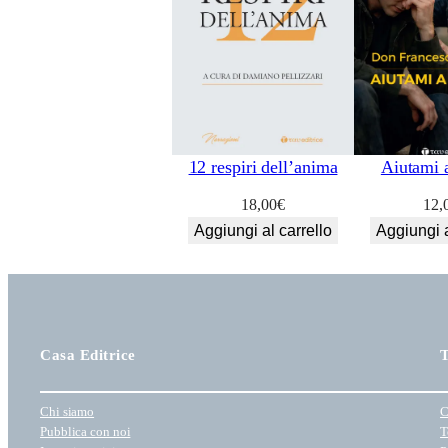
12 respiri dell’anima
Aiutami 
18,00
€
12,
Aggiungi al carrello
Aggiungi a
Casa Editrice
T
Chi siamo
C
Pubblica con noi
T