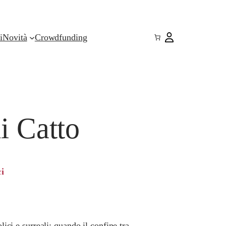
i
Novità
Crowdfunding
di Catto
ci
olici e surreali: quando il confine tra