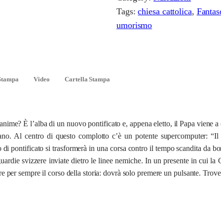
Tags:
chiesa cattolica
, 
Fantas
u
umorismo
a
n
t
i
Stampa
Video
Cartella Stampa
t
à
e anime? È l’alba di un nuovo pontificato e, appena eletto, il Papa viene 
cano. Al centro di questo complotto c’è un potente supercomputer: “Il
no di pontificato si trasformerà in una corsa contro il tempo scandita da 
ardie svizzere inviate dietro le linee nemiche. In un presente in cui la
e per sempre il corso della storia: dovrà solo premere un pulsante. Trover