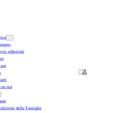
rice
 siamo
rvizi editoriali
ri
cast
g
atti
con noi
lane
dizione delle Famiglie