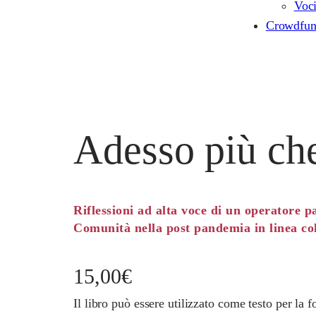
Voc
Crowdfun
Adesso più ch
Riflessioni ad alta voce di un operatore p
Comunità nella post pandemia in linea col
15,00
€
Il libro può essere utilizzato come testo per la