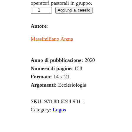
operatori pastorali in gruppo.
A
Aggiungi al carrello
d
Autore:
e
s
Massimiliano Arena
s
o
Anno di pubblicazione:
2020
p
Numero di pagine:
158
i
Formato:
14 x 21
ù
Argomenti:
Ecclesiologia
c
h
SKU:
978-88-6244-931-1
e
Category:
Logos
m
a
i