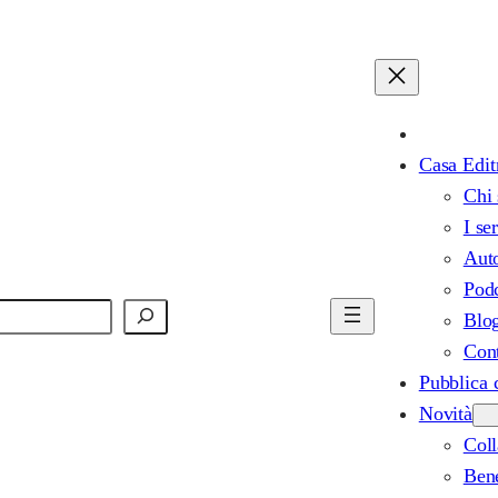
Casa Edit
Chi
I se
Auto
Pod
Blo
Cont
Pubblica 
Novità
Col
Bene