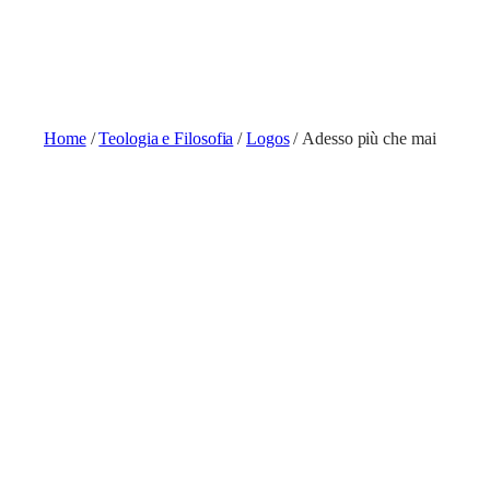
Home
/
Teologia e Filosofia
/
Logos
/ Adesso più che mai