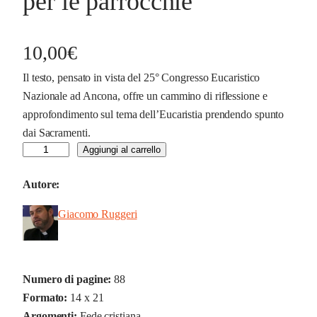
per le parrocchie
10,00
€
Il testo, pensato in vista del 25° Congresso Eucaristico
Nazionale ad Ancona, offre un cammino di riflessione e
approfondimento sul tema dell’Eucaristia prendendo spunto
dai Sacramenti.
2
Aggiungi al carrello
5
Autore:
°
C
Giacomo Ruggeri
o
n
g
r
Numero di pagine:
88
e
Formato:
14 x 21
s
Argomenti:
Fede cristiana