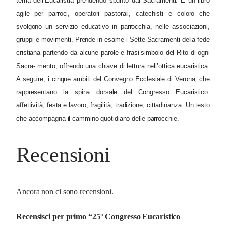
tema dell’Eucaristia prendendo spunto dai Sacramenti. È un libro
o
agile per parroci, operatori pastorali, catechisti e coloro che
n
svolgono un servizio educativo in parrocchia, nelle associazioni,
a
gruppi e movimenti. Prende in esame i Sette Sacramenti della fede
l
cristiana partendo da alcune parole e frasi-simbolo del Rito di ogni
e
Sacra- mento, offrendo una chiave di lettura nell’ottica eucaristica.
.
A seguire, i cinque ambiti del Convegno Ecclesiale di Verona, che
U
rappresentano la spina dorsale del Congresso Eucaristico:
n
affettività, festa e lavoro, fragilità, tradizione, cittadinanza. Un testo
a
che accompagna il cammino quotidiano delle parrocchie.
p
r
Recensioni
o
p
o
Ancora non ci sono recensioni.
s
t
Recensisci per primo “25° Congresso Eucaristico
a