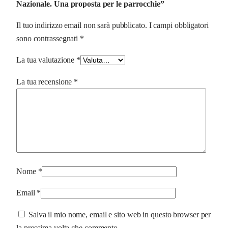
Nazionale. Una proposta per le parrocchie”
p
e
Il tuo indirizzo email non sarà pubblicato.
I campi obbligatori
r
sono contrassegnati
*
l
e
La tua valutazione
*
p
La tua recensione
*
a
r
r
o
c
c
h
Nome
*
i
e
Email
*
q
Salva il mio nome, email e sito web in questo browser per
u
la prossima volta che commento.