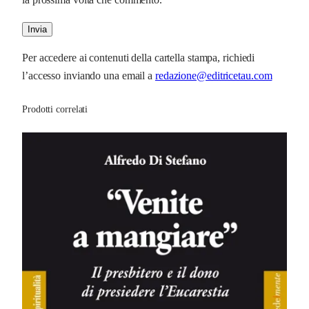
a
n
t
Per accedere ai contenuti della cartella stampa, richiedi
i
l’accesso inviando una email a
redazione@editricetau.com
t
à
Prodotti correlati