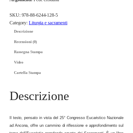
s
o
SKU:
978-88-6244-128-5
E
Category:
Liturgia e sacramenti
u
Descrizione
c
Recensioni (0)
a
Rassegna Stampa
r
i
Video
s
Cartella Stampa
t
i
Descrizione
c
o
N
a
Il testo, pensato in vista del 25° Congresso Eucaristico Nazionale
z
ad Ancona, offre un cammino di riflessione e approfondimento sul
i