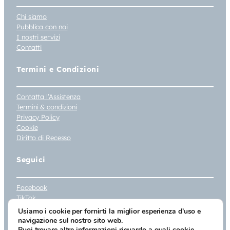
Chi siamo
Pubblica con noi
I nostri servizi
Contatti
Termini e Condizioni
Contatta l’Assistenza
Termini & condizioni
Privacy Policy
Cookie
Diritto di Recesso
Seguici
Facebook
TikTok
Instagram
Usiamo i cookie per fornirti la miglior esperienza d'uso e
Youtube
navigazione sul nostro sito web.
Puoi trovare altre informazioni riguardo a quali cookie