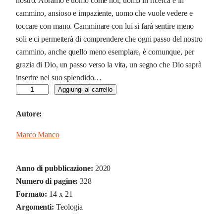
nostro. Abramo è uomo come noi, uomo in ricerca e in
cammino, ansioso e impaziente, uomo che vuole vedere e
toccare con mano. Camminare con lui si farà sentire meno
soli e ci permetterà di comprendere che ogni passo del nostro
cammino, anche quello meno esemplare, è comunque, per
grazia di Dio, un passo verso la vita, un segno che Dio saprà
inserire nel suo splendido…
U
Aggiungi al carrello
n
Autore:
a
s
Marco Manco
t
o
r
Anno di pubblicazione:
2020
i
Numero di pagine:
328
a
Formato:
14 x 21
d
Argomenti:
Teologia
i