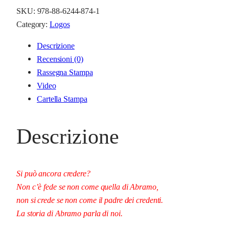
f
SKU:
978-88-6244-874-1
e
Category:
Logos
d
Descrizione
e
Recensioni (0)
q
Rassegna Stampa
u
Video
a
Cartella Stampa
n
t
i
Descrizione
t
à
Si può ancora credere?
Non c’è fede se non come quella di Abramo,
non si crede se non come il padre dei credenti.
La storia di Abramo parla di noi.