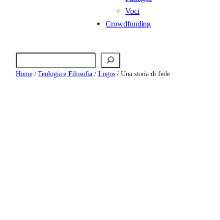
Voci
Crowdfunding
Cerca
Home
/
Teologia e Filosofia
/
Logos
/ Una storia di fede