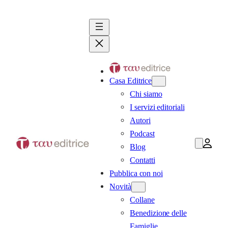
Vai
al
contenuto
Casa Editrice
Chi siamo
I servizi editoriali
Autori
Podcast
Blog
Contatti
Pubblica con noi
Novità
Collane
Benedizione delle
Famiglie