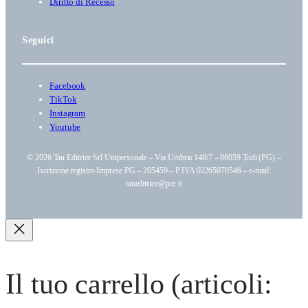
Diritto di Recesso
Seguici
Facebook
TikTok
Instagram
Youtube
© 2026 Tau Editrice Srl Unipersonale – Via Umbria 148/7 – 06059 Todi (PG) –
Iscrizione registro Imprese PG – 205459 – P.IVA 02265070546 – e-mail:
taueditrice@pec.it
Il tuo carrello
(articoli: