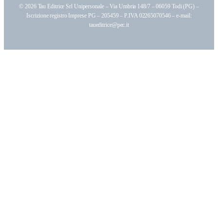
© 2026 Tau Editrice Srl Unipersonale – Via Umbria 148/7 – 06059 Todi (PG) –
Iscrizione registro Imprese PG – 205459 – P.IVA 02265070546 – e-mail:
taueditrice@pec.it