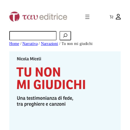
Vai
al
contenuto
Cerca
Home
/
Narrativa
/
Narrazioni
/ Tu non mi giudichi