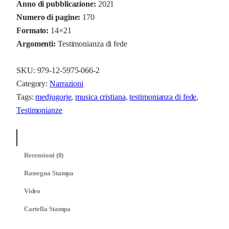
i
Anno di pubblicazione:
2021
u
Numero di pagine:
170
d
Formato:
14×21
i
Argomenti:
Testimonianza di fede
c
h
SKU:
979-12-5975-066-2
i
Category:
Narrazioni
q
Tags:
medjugorje
, 
musica cristiana
, 
testimonianza di fede
, 
u
Testimonianze
a
n
Descrizione
t
Recensioni (0)
i
t
Rassegna Stampa
à
Video
Cartella Stampa