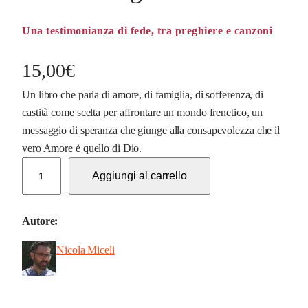
Una testimonianza di fede, tra preghiere e canzoni
15,00
€
Un libro che parla di amore, di famiglia, di sofferenza, di
castità come scelta per affrontare un mondo frenetico, un
messaggio di speranza che giunge alla consapevolezza che il
vero Amore è quello di Dio.
T
Aggiungi al carrello
u
n
o
Autore:
n
Nicola Miceli
m
i
g