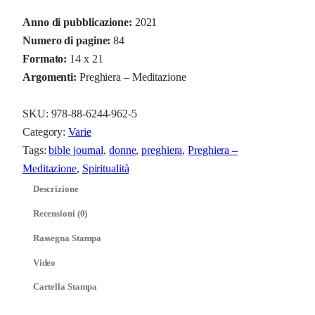
u
Anno di pubblicazione:
2021
a
Numero di pagine:
84
n
Formato:
14 x 21
d
Argomenti:
Preghiera – Meditazione
o
M
SKU:
978-88-6244-962-5
a
Category:
Varie
r
Tags:
bible journal
, 
donne
, 
preghiera
, 
Preghiera –
t
Meditazione
, 
Spiritualità
a
s
Descrizione
g
Recensioni (0)
r
Rassegna Stampa
a
n
Video
a
Cartella Stampa
q