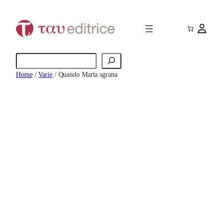
Vai
al
contenuto
Cerca
Home
/
Varie
/ Quando Marta sgrana