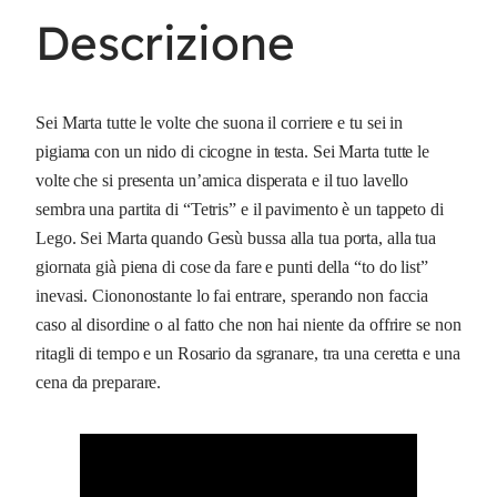
u
Descrizione
a
n
t
i
Sei Marta tutte le volte che suona il corriere e tu sei in
t
pigiama con un nido di cicogne in testa. Sei Marta tutte le
à
volte che si presenta un’amica disperata e il tuo lavello
sembra una partita di “Tetris” e il pavimento è un tappeto di
Lego. Sei Marta quando Gesù bussa alla tua porta, alla tua
giornata già piena di cose da fare e punti della “to do list”
inevasi. Ciononostante lo fai entrare, sperando non faccia
caso al disordine o al fatto che non hai niente da offrire se non
ritagli di tempo e un Rosario da sgranare, tra una ceretta e una
cena da preparare.