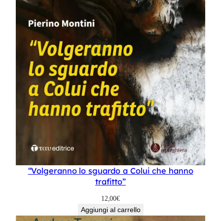
“Volgeranno lo sguardo a Colui che hanno
trafitto”
12,00
€
Aggiungi al carrello