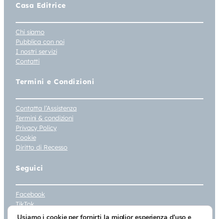
Casa Editrice
Chi siamo
Pubblica con noi
I nostri servizi
Contatti
Termini e Condizioni
Contatta l’Assistenza
Termini & condizioni
Privacy Policy
Cookie
Diritto di Recesso
Seguici
Facebook
TikTok
Instagram
Usiamo i cookie per fornirti la miglior esperienza d'uso e