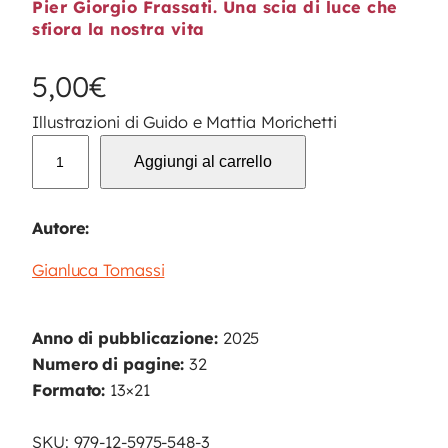
Pier Giorgio Frassati. Una scia di luce che
sfiora la nostra vita
5,00
€
Illustrazioni di Guido e Mattia Morichetti
I
Aggiungi al carrello
l
t
e
Autore:
s
Gianluca Tomassi
t
i
m
Anno di pubblicazione:
2025
o
Numero di pagine:
32
n
Formato:
13×21
e
q
SKU:
979-12-5975-548-3