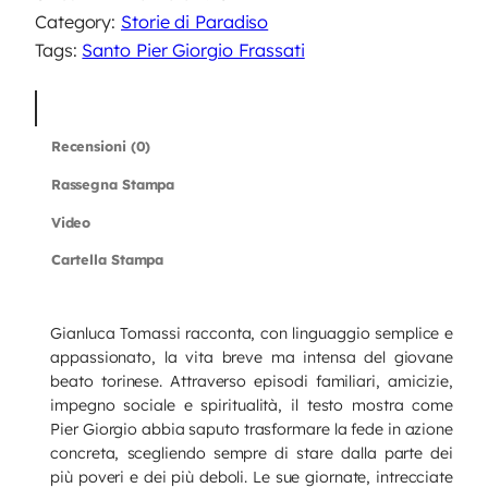
u
Category:
Storie di Paradiso
a
Tags:
Santo Pier Giorgio Frassati
n
t
Descrizione
i
Recensioni (0)
t
à
Rassegna Stampa
Video
Cartella Stampa
Gianluca Tomassi racconta, con linguaggio semplice e
appassionato, la vita breve ma intensa del giovane
beato torinese. Attraverso episodi familiari, amicizie,
impegno sociale e spiritualità, il testo mostra come
Pier Giorgio abbia saputo trasformare la fede in azione
concreta, scegliendo sempre di stare dalla parte dei
più poveri e dei più deboli. Le sue giornate, intrecciate