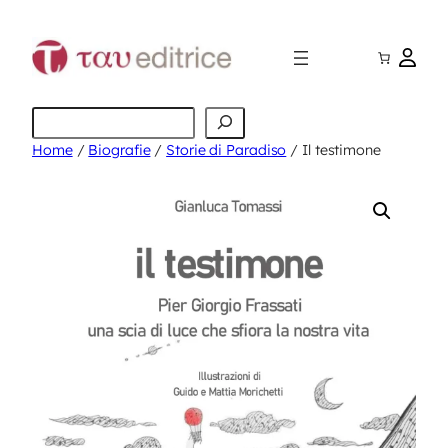
Vai
al
contenuto
Cerca
Home
/
Biografie
/
Storie di Paradiso
/ Il testimone