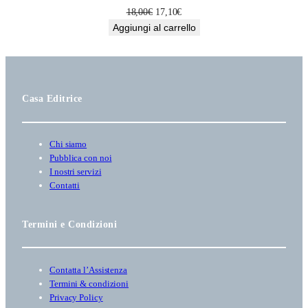
offerta
Il
Il
18,00
€
17,10
€
prezzo
prezzo
Aggiungi al carrello
originale
attuale
era:
è:
18,00€.
17,10€.
Casa Editrice
Chi siamo
Pubblica con noi
I nostri servizi
Contatti
Termini e Condizioni
Contatta l’Assistenza
Termini & condizioni
Privacy Policy