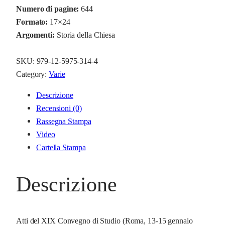
Numero di pagine:
644
e
Formato:
17×24
s
Argomenti:
Storia della Chiesa
a
e
SKU:
979-12-5975-314-4
S
Category:
Varie
t
o
Descrizione
r
Recensioni (0)
i
Rassegna Stampa
a
Video
1
Cartella Stampa
2
.
Descrizione
2
0
2
2
Atti del XIX Convegno di Studio (Roma, 13-15 gennaio