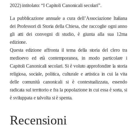
q
2022) intitolato: “I Capitoli Canonicali secolari”.
u
La pubblicazione annuale a cura dell’Associazione Italiana
a
dei Professori di Storia della Chiesa, che raccoglie ogni anno
n
gli atti dei convegni di studio, è giunta alla sua 12ma
t
edizione.
i
Questa edizione affronta il tema della storia del clero tra
t
medioevo ed età contemporanea, in modo particolare i
à
Capitoli Canonicali secolari. Si è voluto approfondire la storia
religiosa, sociale, politica, culturale e artistica in cui la vita
delle comunità canonicali si è contestualizzata, essendo
radicata sul territorio e fra la popolazione in cui essa è sorta, si
è sviluppata e talvolta si è spenta.
Recensioni