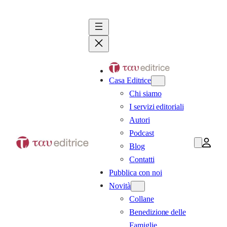
Vai
al
contenuto
Casa Editrice
Chi siamo
I servizi editoriali
Autori
Podcast
Blog
Contatti
Pubblica con noi
Novità
Collane
Benedizione delle
Famiglie