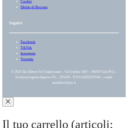
Cookie
Diritto di Recesso
Seguici
Facebook
TikTok
Instagram
Youtube
© 2026 Tau Editrice Srl Unipersonale – Via Umbria 148/7 – 06059 Todi (PG) –
Iscrizione registro Imprese PG – 205459 – P.IVA 02265070546 – e-mail:
taueditrice@pec.it
Il tuo carrello
(articoli: