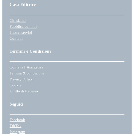
i
Casa Editrice
o
n
Chi siamo
a
Pubblica con noi
u
I nostri servizi
n
Contatti
a
c
Termini e Condizioni
a
t
Contatta l’Assistenza
e
Termini & condizioni
g
Privacy Policy
o
Cookie
r
Diritto di Recesso
i
a
Seguici
Facebook
TikTok
Instagram