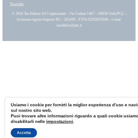
Youtube
© 2026 Tau Editrice Srl Unipersonale – Via Umbria 148/7 – 06059 Todi (PG) –
Iscrizione registro Imprese PG – 205459 – P.IVA 02265070546 – e-mail:
taueditrice@pec.it
Usiamo i cookie per fornirti la miglior esperienza d'uso e nav
sul nostro sito web.
Puoi trovare altre informazioni riguardo a quali cookie usiamo
disabilitarli nelle
impostazioni
.
Accetta