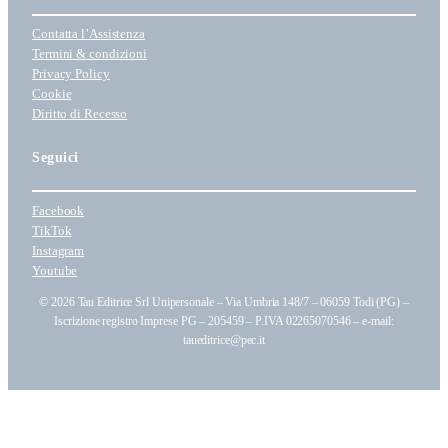
t
Contatta l’Assistenza
e
Termini & condizioni
g
Privacy Policy
o
Cookie
r
Diritto di Recesso
i
a
Seguici
Facebook
TikTok
Instagram
Youtube
© 2026 Tau Editrice Srl Unipersonale – Via Umbria 148/7 – 06059 Todi (PG) –
Iscrizione registro Imprese PG – 205459 – P.IVA 02265070546 – e-mail:
taueditrice@pec.it