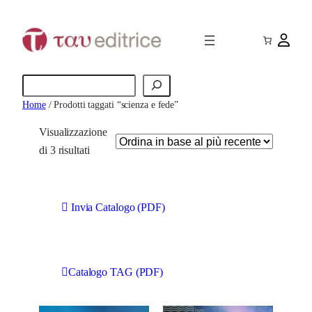
Cerca
Home
/ Prodotti taggati “scienza e fede”
Visualizzazione
O
di 3 risultati
r
d
i
Invia Catalogo (PDF)
n
a
i
Catalogo TAG (PDF)
n
b