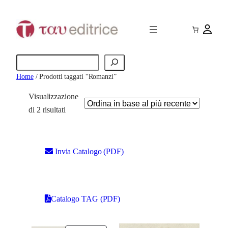
Cerca
Home
/ Prodotti taggati “Romanzi”
Visualizzazione
O
di 2 risultati
r
d
i
Invia Catalogo (PDF)
n
a
i
Catalogo TAG (PDF)
n
b