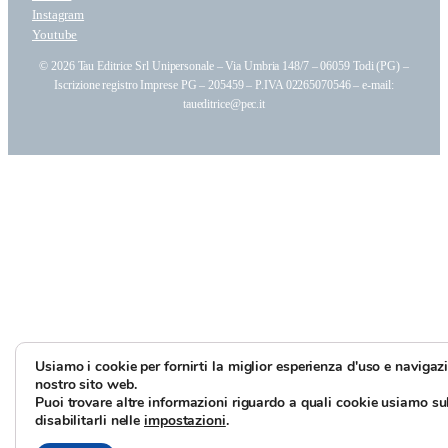
Instagram
Youtube
© 2026 Tau Editrice Srl Unipersonale – Via Umbria 148/7 – 06059 Todi (PG) –
Iscrizione registro Imprese PG – 205459 – P.IVA 02265070546 – e-mail:
taueditrice@pec.it
Usiamo i cookie per fornirti la miglior esperienza d'uso e navigaz
nostro sito web.
Puoi trovare altre informazioni riguardo a quali cookie usiamo sul
disabilitarli nelle
impostazioni
.