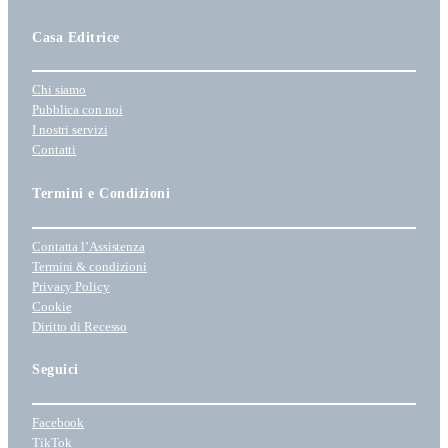
z
i
Casa Editrice
o
n
Chi siamo
a
Pubblica con noi
u
I nostri servizi
n
Contatti
a
c
Termini e Condizioni
a
t
Contatta l’Assistenza
e
Termini & condizioni
g
Privacy Policy
o
Cookie
r
Diritto di Recesso
i
a
Seguici
Facebook
TikTok