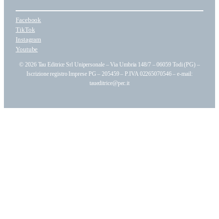
Facebook
TikTok
Instagram
Youtube
© 2026 Tau Editrice Srl Unipersonale – Via Umbria 148/7 – 06059 Todi (PG) –
Iscrizione registro Imprese PG – 205459 – P.IVA 02265070546 – e-mail:
taueditrice@pec.it