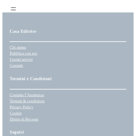
e
c
l
a
e
z
i
Casa Editrice
o
n
Chi siamo
a
Pubblica con noi
u
I nostri servizi
n
Contatti
a
c
Termini e Condizioni
a
t
Contatta l’Assistenza
e
Termini & condizioni
g
Privacy Policy
o
Cookie
r
Diritto di Recesso
i
a
Seguici