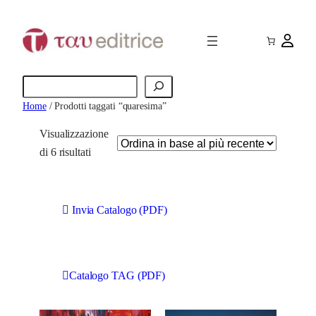
Cerca
Home
/ Prodotti taggati “quaresima”
Visualizzazione
O
di 6 risultati
r
d
i
Invia Catalogo (PDF)
n
a
i
Catalogo TAG (PDF)
n
b