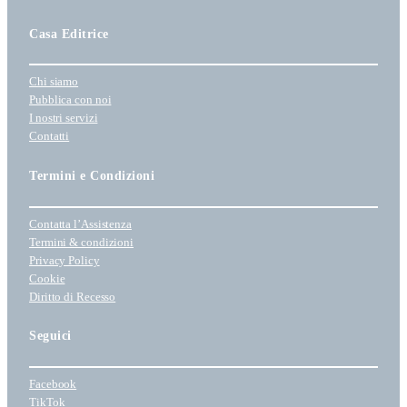
z
i
Casa Editrice
o
n
Chi siamo
a
Pubblica con noi
u
I nostri servizi
n
Contatti
a
c
Termini e Condizioni
a
t
Contatta l’Assistenza
e
Termini & condizioni
g
Privacy Policy
o
Cookie
r
Diritto di Recesso
i
a
Seguici
Facebook
TikTok