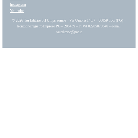
Instagram
Youtube
© 2026 Tau Editrice Srl Unipersonale – Via Umbria 148/7 – 06059 Todi (PG) –
Iscrizione registro Imprese PG – 205459 – P.IVA 02265070546 – e-mail:
taueditrice@pec.it