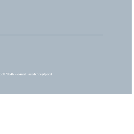
5070546 – e-mail: taueditrice@pec.it