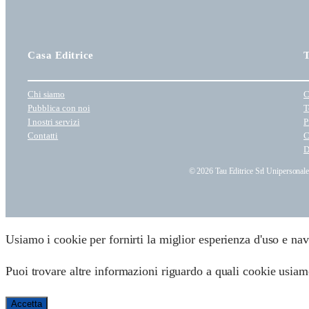
Casa Editrice
T
Chi siamo
C
Pubblica con noi
T
I nostri servizi
P
Contatti
C
D
© 2026 Tau Editrice Srl Unipersonal
Usiamo i cookie per fornirti la miglior esperienza d'uso e nav
Puoi trovare altre informazioni riguardo a quali cookie usiamo 
Accetta