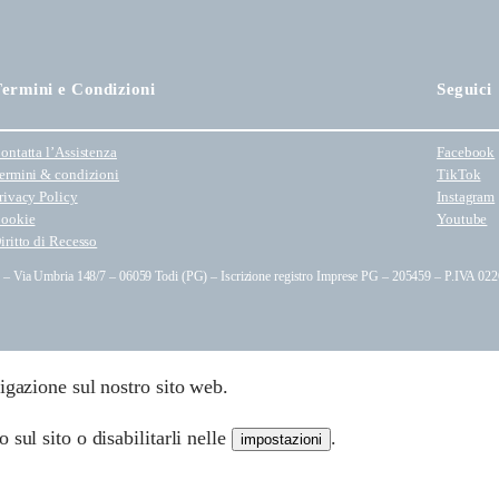
ermini e Condizioni
Seguici
ontatta l’Assistenza
Facebook
ermini & condizioni
TikTok
rivacy Policy
Instagram
ookie
Youtube
iritto di Recesso
e – Via Umbria 148/7 – 06059 Todi (PG) – Iscrizione registro Imprese PG – 205459 – P.IVA 0226
igazione sul nostro sito web.
sul sito o disabilitarli nelle
.
impostazioni