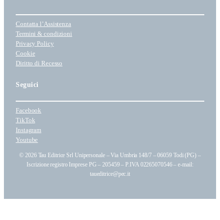
a
t
Contatta l’Assistenza
e
Termini & condizioni
g
Privacy Policy
o
Cookie
r
Diritto di Recesso
i
a
Seguici
Facebook
TikTok
Instagram
Youtube
© 2026 Tau Editrice Srl Unipersonale – Via Umbria 148/7 – 06059 Todi (PG) –
Iscrizione registro Imprese PG – 205459 – P.IVA 02265070546 – e-mail:
taueditrice@pec.it