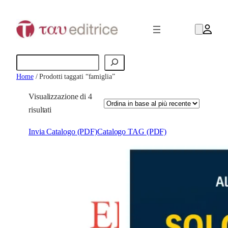
Cerca
Home
/ Prodotti taggati “famiglia”
Visualizzazione di 4
O
risultati
r
Invia Catalogo (PDF)
Catalogo TAG (PDF)
d
i
n
a
i
n
b