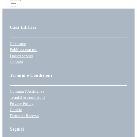
l
c
e
a
z
i
Casa Editrice
o
n
a
Chi siamo
u
Pubblica con noi
n
I nostri servizi
Contatti
a
c
Termini e Condizioni
a
t
e
Contatta l’Assistenza
g
Termini & condizioni
o
Privacy Policy
r
Cookie
Diritto di Recesso
i
a
Seguici