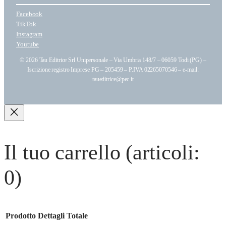
Facebook
TikTok
Instagram
Youtube
© 2026 Tau Editrice Srl Unipersonale – Via Umbria 148/7 – 06059 Todi (PG) –
Iscrizione registro Imprese PG – 205459 – P.IVA 02265070546 – e-mail:
taueditrice@pec.it
Il tuo carrello
(articoli:
0)
Prodotto
Dettagli
Totale