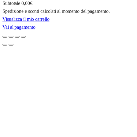
Subtotale
0,00€
Spedizione e sconti calcolati al momento del pagamento.
Prodotti
Visualizza il mio carrello
Vai al pagamento
nel
carrello