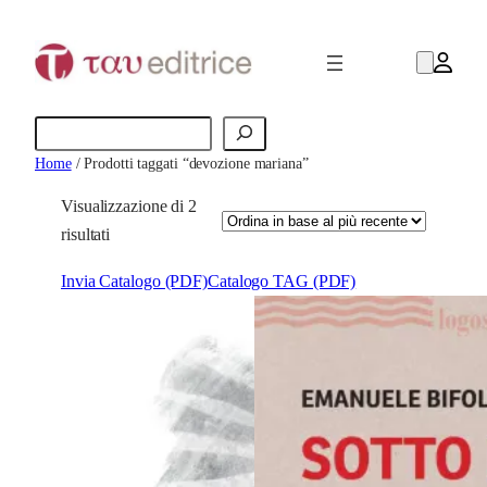
Cerca
Home
/ Prodotti taggati “devozione mariana”
Visualizzazione di 2
O
risultati
r
Invia Catalogo (PDF)
Catalogo TAG (PDF)
d
i
n
a
i
n
b