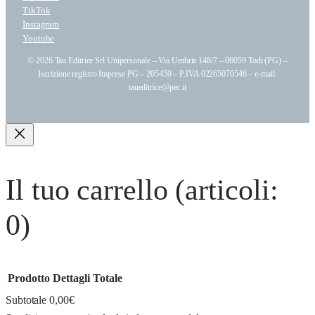
TikTok
Instagram
Youtube
© 2026 Tau Editrice Srl Unipersonale – Via Umbria 148/7 – 06059 Todi (PG) –
Iscrizione registro Imprese PG – 205459 – P.IVA 02265070546 – e-mail:
taueditrice@pec.it
Il tuo carrello
(articoli:
0)
Prodotto
Dettagli
Totale
Subtotale
0,00€