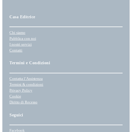
a
z
i
Casa Editrice
o
n
a
Chi siamo
u
Pubblica con noi
n
I nostri servizi
Contatti
a
c
Termini e Condizioni
a
t
e
Contatta l’Assistenza
g
Termini & condizioni
o
Privacy Policy
r
Cookie
Diritto di Recesso
i
a
Seguici
Facebook