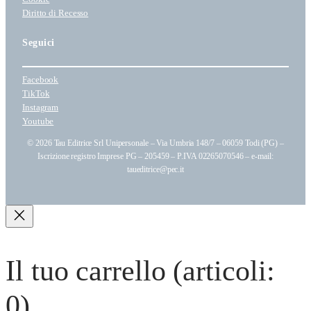
Diritto di Recesso
i
a
Seguici
Facebook
TikTok
Instagram
Youtube
© 2026 Tau Editrice Srl Unipersonale – Via Umbria 148/7 – 06059 Todi (PG) –
Iscrizione registro Imprese PG – 205459 – P.IVA 02265070546 – e-mail:
taueditrice@pec.it
Il tuo carrello
(articoli:
0)