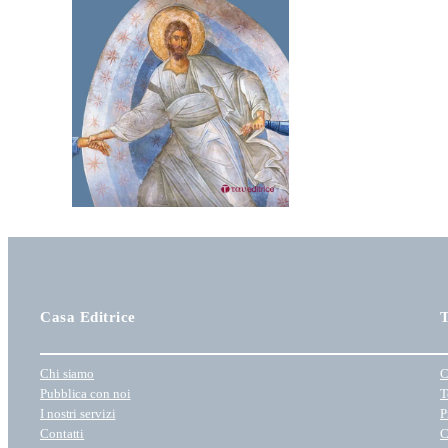
O
T
T
O
I
N
O
F
F
E
R
T
A
Casa Editrice
T
Chi siamo
C
Pubblica con noi
T
I nostri servizi
P
Contatti
C