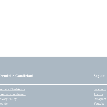
ermini e Condizioni
Seguici
ontatta l’Assistenza
Facebook
ermini & condizioni
TikTok
rivacy Policy
Instagram
ookie
Youtube