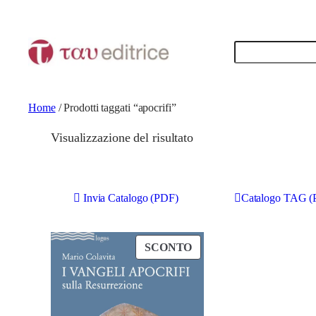
Cerca
Home
/ Prodotti taggati “apocrifi”
Visualizzazione del risultato
Invia Catalogo (PDF)
Catalogo TAG (
P
SCONTO
R
O
D