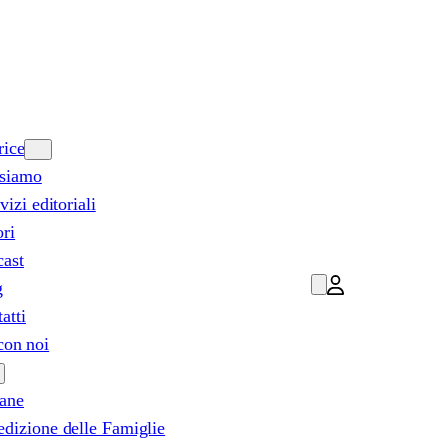
rice
 siamo
rvizi editoriali
ri
cast
g
atti
con noi
lane
dizione delle Famiglie