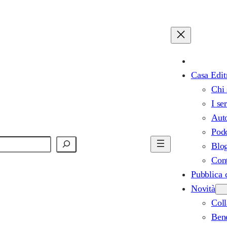
Casa Edit
Chi
I se
Auto
Pod
Blo
Cont
Pubblica 
Novità
Col
Bene