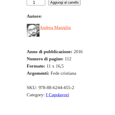
"
Aggiungi al carrello
S
Autore:
u
l
Andrea Maniglia
l
'
u
Anno di pubblicazione:
2016
s
Numero di pagine:
112
c
Formato:
11 x 16,5
i
Argomenti:
Fede cristiana
o
d
SKU:
978-88-6244-455-2
i
Category:
I Capolavori
c
a
s