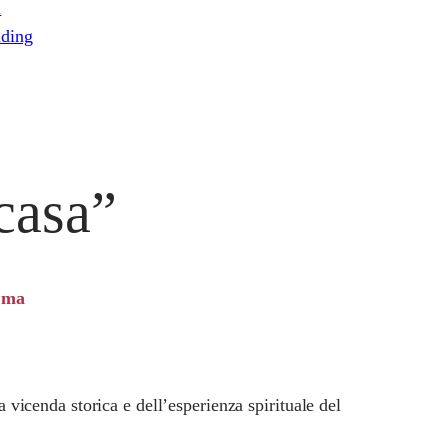
i
ding
 casa”
oma
la vicenda storica e dell’esperienza spirituale del