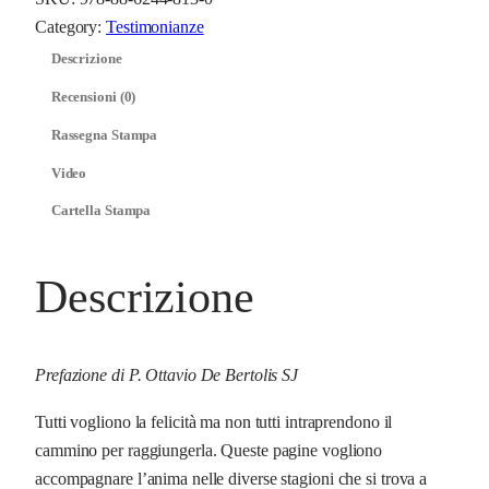
l
Category:
Testimonianze
l
Descrizione
'
Recensioni (0)
a
Rassegna Stampa
n
i
Video
m
Cartella Stampa
a
q
u
Descrizione
a
n
t
Prefazione di P. Ottavio De Bertolis SJ
i
Tutti vogliono la felicità ma non tutti intraprendono il
t
cammino per raggiungerla. Queste pagine vogliono
à
accompagnare l’anima nelle diverse stagioni che si trova a