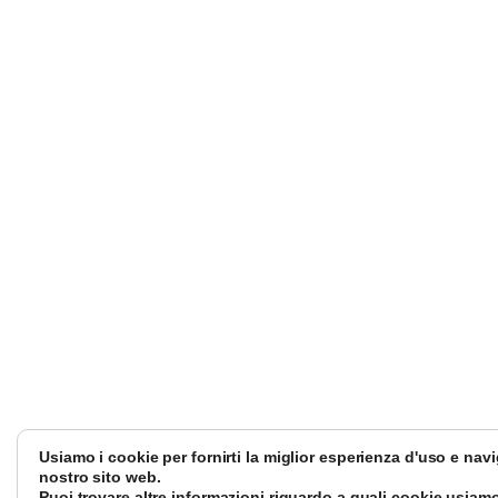
Usiamo i cookie per fornirti la miglior esperienza d'uso e nav
nostro sito web.
Puoi trovare altre informazioni riguardo a quali cookie usiamo