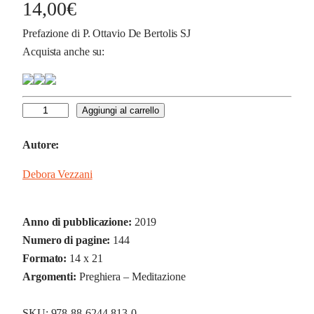
14,00
€
Prefazione di P. Ottavio De Bertolis SJ
Acquista anche su:
L
Aggiungi al carrello
e
Autore:
s
t
Debora Vezzani
a
g
i
Anno di pubblicazione:
2019
o
Numero di pagine:
144
n
Formato:
14 x 21
i
Argomenti:
Preghiera – Meditazione
d
e
SKU:
978-88-6244-813-0