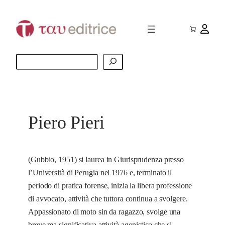
Vai
al
contenuto
Cerca
Piero Pieri
(Gubbio, 1951) si laurea in Giurisprudenza presso
l’Università di Perugia nel 1976 e, terminato il
periodo di pratica forense, inizia la libera professione
di avvocato, attività che tuttora continua a svolgere.
Appassionato di moto sin da ragazzo, svolge una
breve ma significativa attività agonistica che si