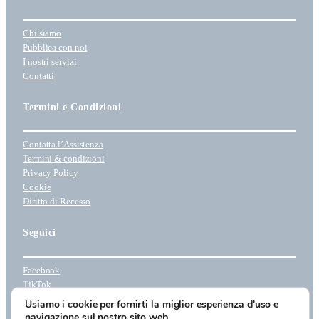
Chi siamo
Pubblica con noi
I nostri servizi
Contatti
Termini e Condizioni
Contatta l’Assistenza
Termini & condizioni
Privacy Policy
Cookie
Diritto di Recesso
Seguici
Facebook
TikTok
Instagram
Usiamo i cookie per fornirti la miglior esperienza d'uso e
Youtube
navigazione sul nostro sito web.