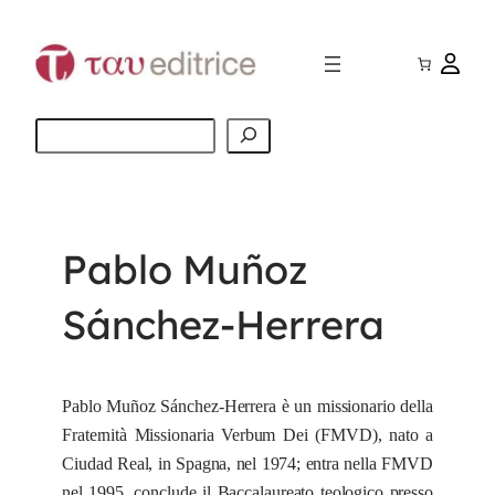
Vai
al
contenuto
Cerca
Pablo Muñoz
Sánchez-Herrera
Pablo Muñoz Sánchez-Herrera
è un missionario della
Fraternità Missionaria Verbum Dei (FMVD), nato a
Ciudad Real, in Spagna, nel 1974; entra nella FMVD
nel 1995, conclude il Baccalaureato teologico presso