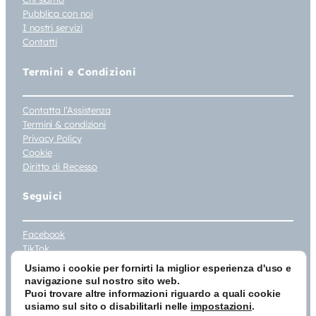
Pubblica con noi
I nostri servizi
Contatti
Termini e Condizioni
Contatta l’Assistenza
Termini & condizioni
Privacy Policy
Cookie
Diritto di Recesso
Seguici
Facebook
TikTok
Instagram
Usiamo i cookie per fornirti la miglior esperienza d'uso e
Youtube
navigazione sul nostro sito web.
Puoi trovare altre informazioni riguardo a quali cookie
© 2026 Tau Editrice Srl Unipersonale – Via Umbria 148/7 – 06059 Todi
usiamo sul sito o disabilitarli nelle
impostazioni
.
(PG) – Iscrizione registro Imprese PG – 205459 – P.IVA 02265070546 –