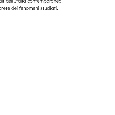
li dell’Italia contemporanea.
ncrete dei fenomeni studiati.