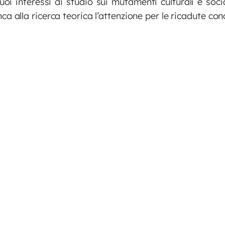
oi interessi di studio sui mutamenti culturali e socia
nca alla ricerca teorica l’attenzione per le ricadute co