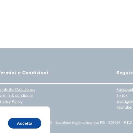
Termini e Condizioni
Seguic
ontatta l’Assistenza
Faceboo
ermini & condizioni
TikTok
rivacy Policy
Instagr
ookie
Youtube
iritto di Recesso
a Umbria 148/7 – 06059 Todi (PG) – Iscrizione registro Imprese PG – 205459 – P.IV
Accetta