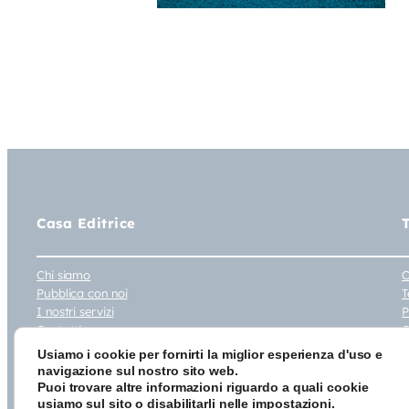
Casa Editrice
Chi siamo
C
Pubblica con noi
T
I nostri servizi
P
Contatti
C
D
Usiamo i cookie per fornirti la miglior esperienza d'uso e
navigazione sul nostro sito web.
© 2026 Tau Editrice Srl Unipersonale – Vi
Puoi trovare altre informazioni riguardo a quali cookie
usiamo sul sito o disabilitarli nelle
impostazioni
.