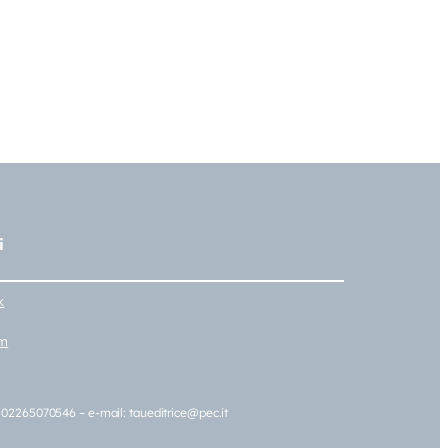
i
k
am
A 02265070546 – e-mail: taueditrice@pec.it