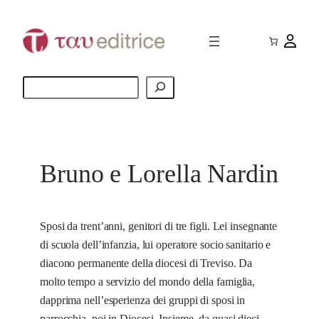
Vai
al
contenuto
Cerca
Bruno e Lorella Nardin
Sposi da trent’anni, genitori di tre figli. Lei insegnante
di scuola dell’infanzia, lui operatore socio sanitario e
diacono permanente della diocesi di Treviso. Da
molto tempo a servizio del mondo della famiglia,
dapprima nell’esperienza dei gruppi di sposi in
parrocchia, poi in Diocesi. Insieme, da quasi dieci