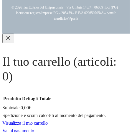
© 2026 Tau Editrice Srl Unipersonale – Via Umbria 148/7 – 06059 Todi (PG) –
Iscrizione registro Imprese PG – 205459 – P.IVA 02265070546 – e-mail:
taueditrice@pec.it
Il tuo carrello
(articoli:
0)
Prodotto
Dettagli
Totale
Subtotale
0,00€
Spedizione e sconti calcolati al momento del pagamento.
Prodotti
Visualizza il mio carrello
Vai al pagamento