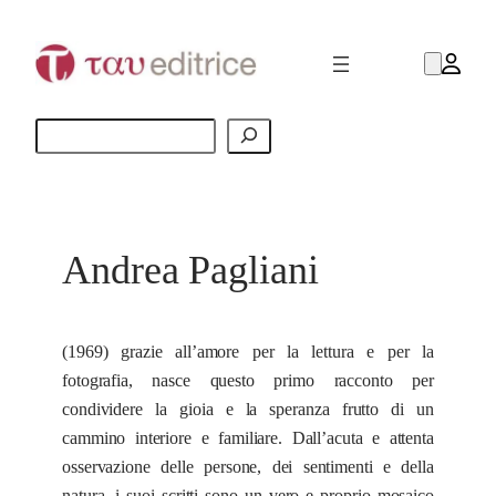
Vai
al
contenuto
Cerca
Andrea Pagliani
(1969) grazie all’amore per la lettura e per la
fotografia, nasce questo primo racconto per
condividere la gioia e la speranza frutto di un
cammino interiore e familiare. Dall’acuta e attenta
osservazione delle persone, dei sentimenti e della
natura, i suoi scritti sono un vero e proprio mosaico