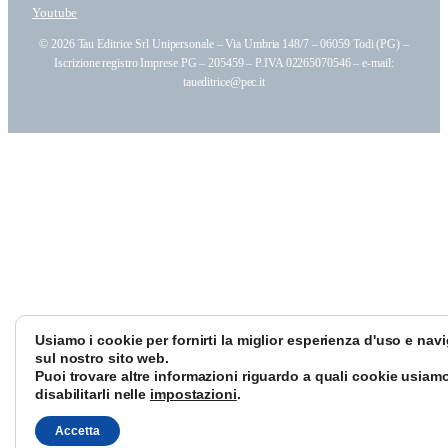
Youtube
© 2026 Tau Editrice Srl Unipersonale – Via Umbria 148/7 – 06059 Todi (PG) –
Iscrizione registro Imprese PG – 205459 – P.IVA 02265070546 – e-mail:
taueditrice@pec.it
Usiamo i cookie per fornirti la miglior esperienza d'uso e nav
sul nostro sito web.
Puoi trovare altre informazioni riguardo a quali cookie usiamo
disabilitarli nelle
impostazioni
.
Accetta