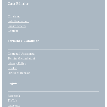
i
Casa Editrice
o
n
Chi siamo
a
Pubblica con noi
u
I nostri servizi
n
Contatti
a
c
Termini e Condizioni
a
t
Contatta l’Assistenza
e
Termini & condizioni
g
Privacy Policy
o
Cookie
r
Diritto di Recesso
i
a
Seguici
Facebook
TikTok
Instagram