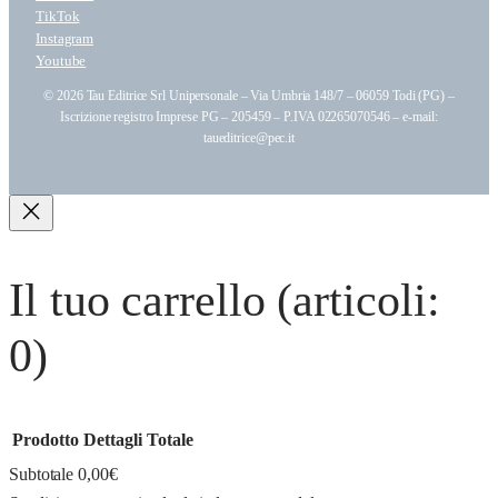
TikTok
Instagram
Youtube
© 2026 Tau Editrice Srl Unipersonale – Via Umbria 148/7 – 06059 Todi (PG) –
Iscrizione registro Imprese PG – 205459 – P.IVA 02265070546 – e-mail:
taueditrice@pec.it
Il tuo carrello
(articoli:
0)
Prodotto
Dettagli
Totale
Subtotale
0,00€