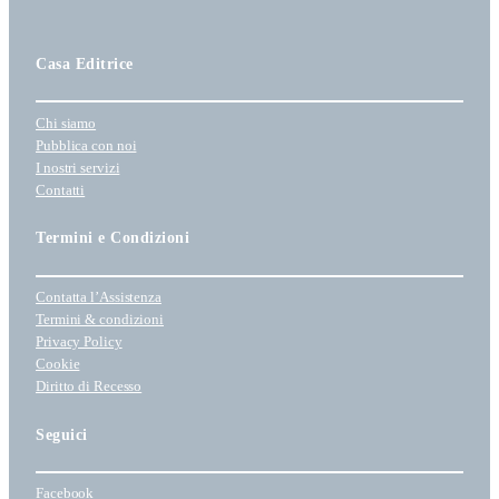
a
z
i
Casa Editrice
o
n
a
Chi siamo
u
Pubblica con noi
n
I nostri servizi
Contatti
a
c
Termini e Condizioni
a
t
e
Contatta l’Assistenza
g
Termini & condizioni
o
Privacy Policy
r
Cookie
Diritto di Recesso
i
a
Seguici
Facebook